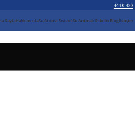
444 0 420
na Sayfa
Hakkımızda
Su Arıtma Sistemi
Su Arıtmalı Sebiller
Blog
İletişim