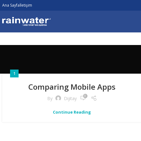
Ana Sayfa
İletişim
1
Comparing Mobile Apps
0
By
Dijitay
Continue Reading