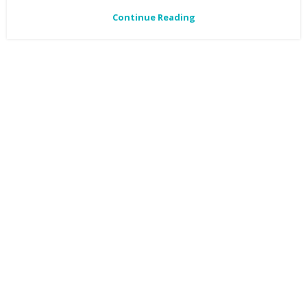
Continue Reading