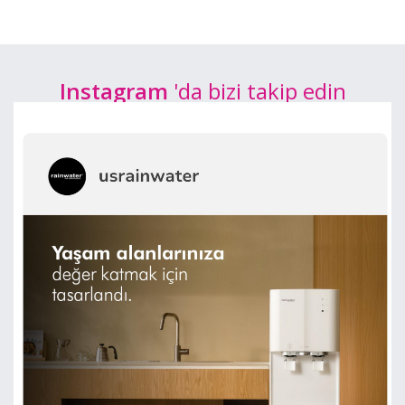
Instagram
'da bizi takip edin