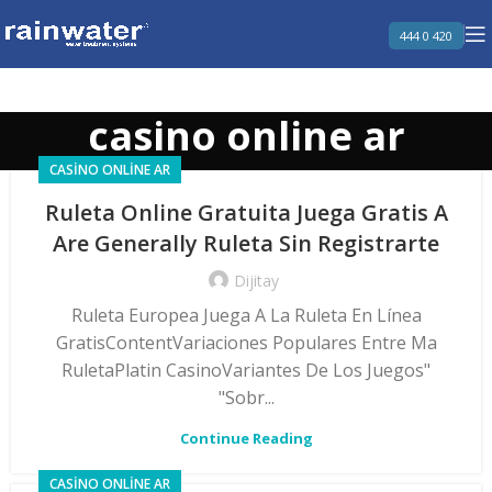
444 0 420
casino online ar
CASINO ONLINE AR
Ruleta Online Gratuita Juega Gratis A
Are Generally Ruleta Sin Registrarte
Dijitay
Ruleta Europea Juega A La Ruleta En Línea
GratisContentVariaciones Populares Entre Ma
RuletaPlatin CasinoVariantes De Los Juegos"
"Sobr...
Continue Reading
CASINO ONLINE AR