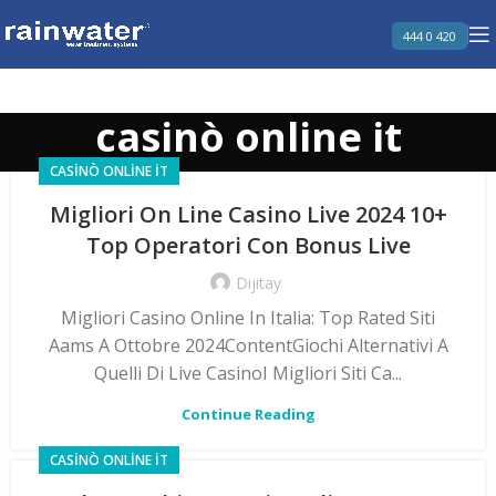
444 0 420
casinò online it
CASINÒ ONLINE IT
Migliori On Line Casino Live 2024 10+
Top Operatori Con Bonus Live
Dijitay
Migliori Casino Online In Italia: Top Rated Siti
Aams A Ottobre 2024ContentGiochi Alternativi A
Quelli Di Live CasinoI Migliori Siti Ca...
Continue Reading
CASINÒ ONLINE IT