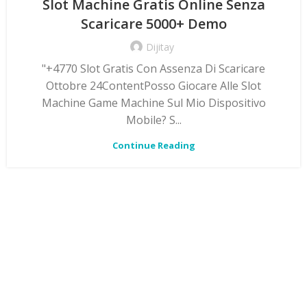
Slot Machine Gratis Online Senza
Scaricare 5000+ Demo
Dijitay
"+4770 Slot Gratis Con Assenza Di Scaricare
Ottobre 24ContentPosso Giocare Alle Slot
Machine Game Machine Sul Mio Dispositivo
Mobile? S...
Continue Reading