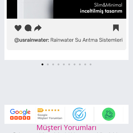
Müşteri Yorumları